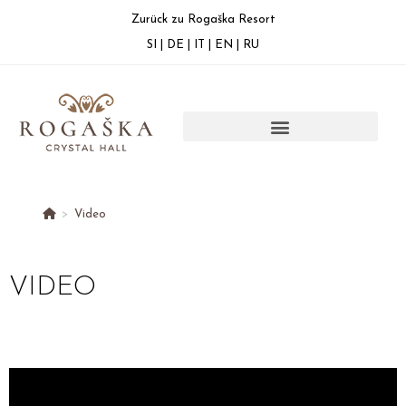
Zurück zu Rogaška Resort
SI
|
DE
|
IT
|
EN
|
RU
>
Video
VIDEO